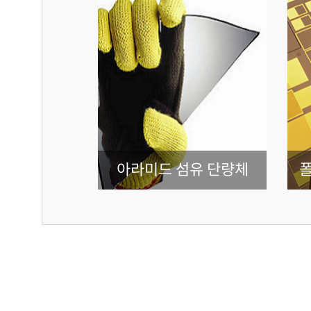
공 소재
아라미드 섬유 단량체
폴