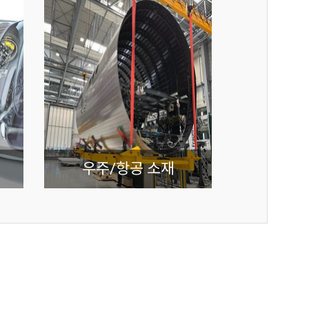
우주/항공 소재
아라미드