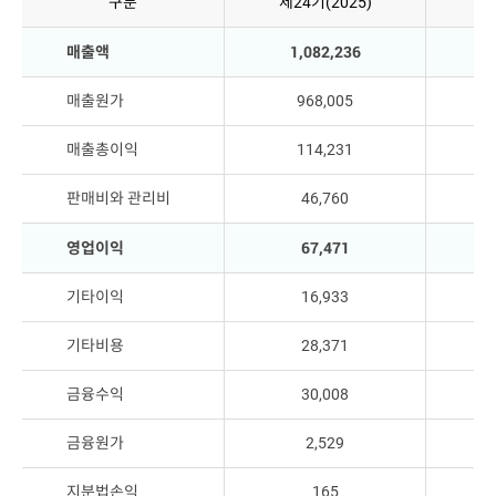
구분
제24기(2025)
제
매출액
1,082,236
매출원가
968,005
매출총이익
114,231
판매비와 관리비
46,760
영업이익
67,471
기타이익
16,933
기타비용
28,371
금융수익
30,008
금융원가
2,529
지분법손익
165