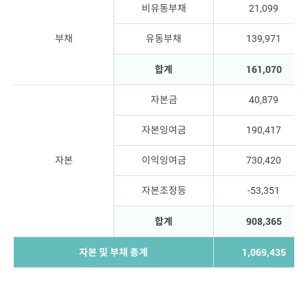
비유동부채
21,099
부채
유동부채
139,971
합계
161,070
자본금
40,879
자본잉여금
190,417
자본
이익잉여금
730,420
자본조정등
-53,351
합계
908,365
자본 및 부채 총계
1,069,435